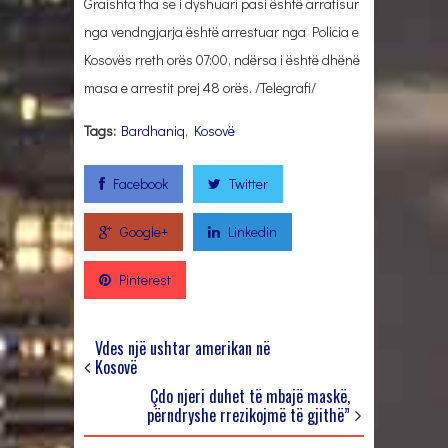
Graishta tha se i dyshuari pasi është arratisur
nga vendngjarja është arrestuar nga Policia e
Kosovës rreth orës 07:00, ndërsa i është dhënë
masa e arrestit prej 48 orës. /Telegrafi/
Tags:
Bardhaniq
,
Kosovë
Facebook
Twitter
Google+
Linkedin
Pinterest
Vdes një ushtar amerikan në
Kosovë
Çdo njeri duhet të mbajë maskë,
përndryshe rrezikojmë të gjithë”