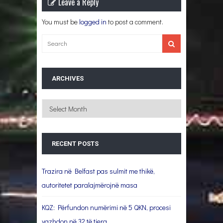
Leave a Reply
You must be
logged in
to post a comment.
ARCHIVES
Archives
RECENT POSTS
Trazira në Belfast pas sulmit me thikë,
autoritetet paralajmërojnë masa
KQZ: Përfundon numërimi në 5 QKN, procesi
vazhdon në 32 të tjera