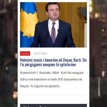
13/07/2021
Lajme
Helmimi masiv i banorëve në Deçan, Kurti: Do
t’u përgjigjemi nevojave të qytetarëve
Kryeministri i Kosovës, Albin Kurti ka reaguar
lidhur me helmimin e rreth 900 banorëve në
Deçan. Ai siguroi se qeveria…