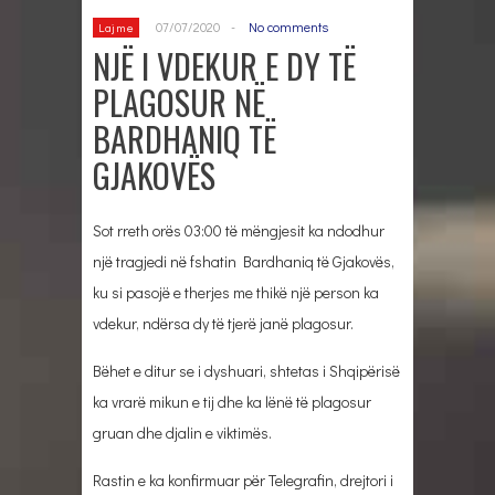
07/07/2020
-
No comments
Lajme
NJË I VDEKUR E DY TË
PLAGOSUR NË
BARDHANIQ TË
GJAKOVËS
Sot rreth orës 03:00 të mëngjesit ka ndodhur
një tragjedi në fshatin Bardhaniq të Gjakovës,
ku si pasojë e therjes me thikë një person ka
vdekur, ndërsa dy të tjerë janë plagosur.
Bëhet e ditur se i dyshuari, shtetas i Shqipërisë
ka vrarë mikun e tij dhe ka lënë të plagosur
gruan dhe djalin e viktimës.
Rastin e ka konfirmuar për Telegrafin, drejtori i