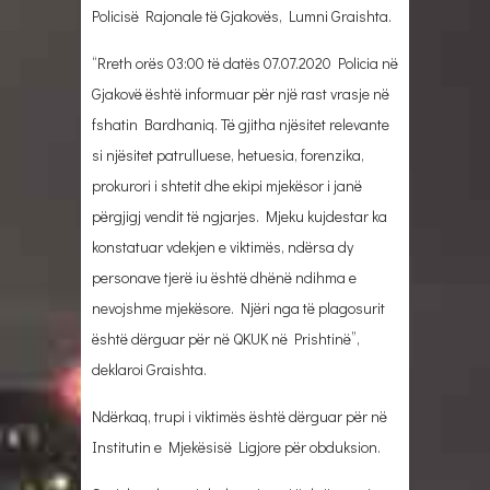
Policisë Rajonale të Gjakovës, Lumni Graishta.
“Rreth orës 03:00 të datës 07.07.2020 Policia në
Gjakovë është informuar për një rast vrasje në
fshatin Bardhaniq. Të gjitha njësitet relevante
si njësitet patrulluese, hetuesia, forenzika,
prokurori i shtetit dhe ekipi mjekësor i janë
përgjigj vendit të ngjarjes. Mjeku kujdestar ka
konstatuar vdekjen e viktimës, ndërsa dy
personave tjerë iu është dhënë ndihma e
nevojshme mjekësore. Njëri nga të plagosurit
është dërguar për në QKUK në Prishtinë”,
deklaroi Graishta.
Ndërkaq, trupi i viktimës është dërguar për në
Institutin e Mjekësisë Ligjore për obduksion.