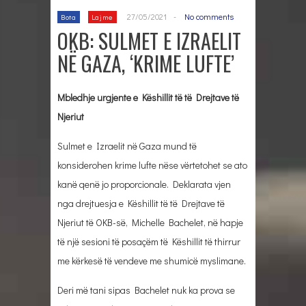
27/05/2021
-
No comments
Bota
Lajme
OKB: SULMET E IZRAELIT
NË GAZA, ‘KRIME LUFTE’
Mbledhje urgjente e Këshillit të të Drejtave të
Njeriut
Sulmet e Izraelit në Gaza mund të
konsiderohen krime lufte nëse vërtetohet se ato
kanë qenë jo proporcionale. Deklarata vjen
nga drejtuesja e Këshillit të të Drejtave të
Njeriut të OKB-së, Michelle Bachelet, në hapje
të një sesioni të posaçëm të Këshillit të thirrur
me kërkesë të vendeve me shumicë myslimane.
Deri më tani sipas Bachelet nuk ka prova se