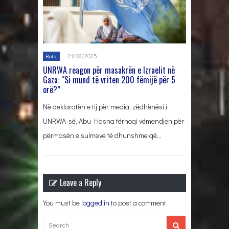
21/03/2025
Bota
UNRWA reagon për masakrën e Izraelit në
Gaza: “Si mund të vriten 200 fëmijë për 5
orë?”
Në deklaratën e tij për media, zëdhënësi i
UNRWA-së, Abu Hasna tërhoqi vëmendjen për
përmasën e sulmeve të dhunshme që…
Leave a Reply
You must be
logged in
to post a comment.