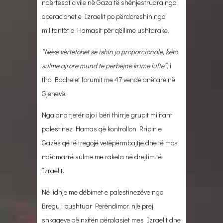
ndërtesat civile në Gaza të shënjestruara nga
operacionet e Izraelit po përdoreshin nga
militantët e Hamasit për qëllime ushtarake.
“Nëse vërtetohet se ishin jo proporcionale, këto
sulme ajrore mund të përbëjnë krime lufte”,
i
tha Bachelet forumit me 47 vende anëtare në
Gjenevë.
Nga ana tjetër ajo i bëri thirrje grupit militant
palestinez Hamas që kontrollon Rripin e
Gazës që të tregojë vetëpërmbajtje dhe të mos
ndërmarrë sulme me raketa në drejtim të
Izraelit.
Në lidhje me dëbimet e palestinezëve nga
Bregu i pushtuar Perëndimor, një prej
shkaqeve që nxitën përplasjet mes Izraelit dhe