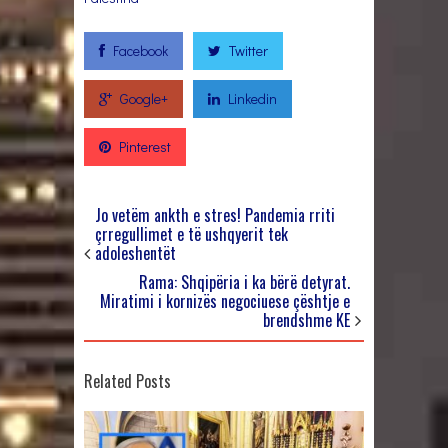
Facebook
Twitter
Google+
Linkedin
Pinterest
Jo vetëm ankth e stres! Pandemia rriti
çrregullimet e të ushqyerit tek
adoleshentët
Rama: Shqipëria i ka bërë detyrat.
Miratimi i kornizës negociuese çështje e
brendshme KE
Related Posts