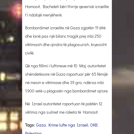
Hamasit, Bacheleti bëri thirrje qeverisë izraelite
t’i ndalojë menjëherë.
Bombardimet izraelite në Gaza zgjatën 11 ditë
dhe lanë pas një bilanc tragjik prej mbi 250
viktimash dhe qindra të plagosurish, kryesisht
civilë.
Që nga fillimi i luftimeve më 10 Maj, autoritetet
shëndetësore në Gaza raportuar për 65 fëmijë
në mesin e viktimave dhe 39 gra, ndërsa mbi
1,900 vetë u plagosën nga bombardimet ajrore.
Në Izrael autoritetet raportuan të paktën 12
viktima nga sulmet me raketa të Hamasit.
Tags:
Gaza
,
Krime lufte nga Izraeli
,
OKB
,
Palestina