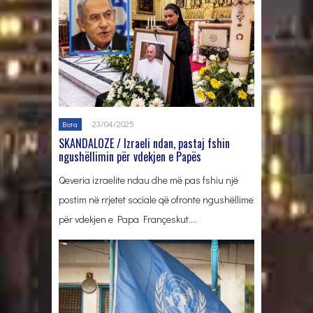
23/04/2025
Bota
SKANDALOZE / Izraeli ndan, pastaj fshin
ngushëllimin për vdekjen e Papës
Qeveria izraelite ndau dhe më pas fshiu një
postim në rrjetet sociale që ofronte ngushëllime
për vdekjen e Papa Françeskut….