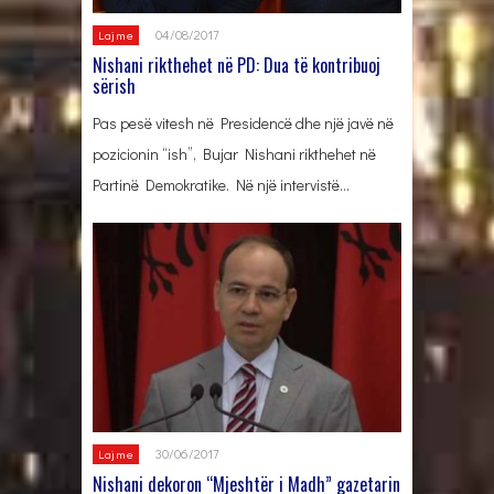
04/08/2017
Lajme
Nishani rikthehet në PD: Dua të kontribuoj
sërish
Pas pesë vitesh në Presidencë dhe një javë në
pozicionin “ish”, Bujar Nishani rikthehet në
Partinë Demokratike. Në një intervistë…
30/06/2017
Lajme
Nishani dekoron “Mjeshtër i Madh” gazetarin