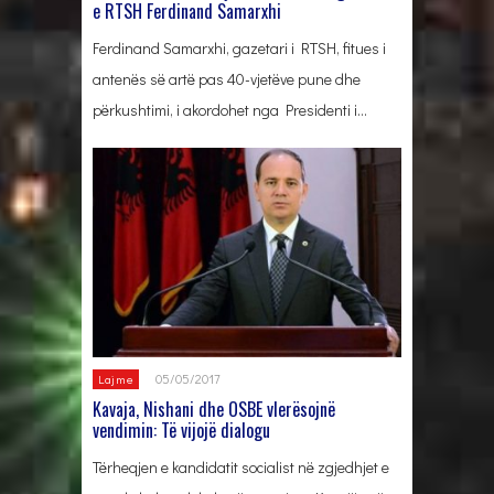
e RTSH Ferdinand Samarxhi
Ferdinand Samarxhi, gazetari i RTSH, fitues i
antenës së artë pas 40-vjetëve pune dhe
përkushtimi, i akordohet nga Presidenti i…
05/05/2017
Lajme
Kavaja, Nishani dhe OSBE vlerësojnë
vendimin: Të vijojë dialogu
Tërheqjen e kandidatit socialist në zgjedhjet e