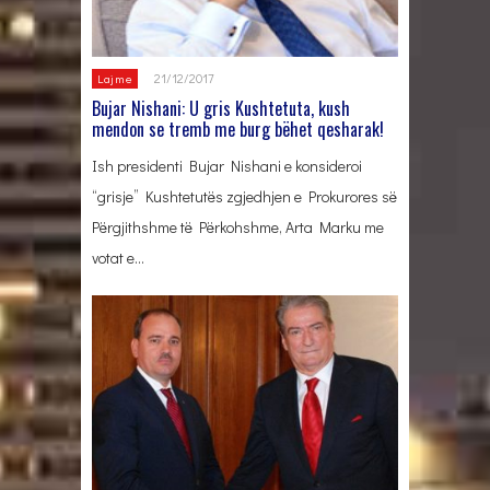
21/12/2017
Lajme
Bujar Nishani: U gris Kushtetuta, kush
mendon se tremb me burg bëhet qesharak!
Ish presidenti Bujar Nishani e konsideroi
“grisje” Kushtetutës zgjedhjen e Prokurores së
Përgjithshme të Përkohshme, Arta Marku me
votat e…