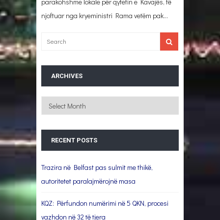
parakohshme lokale për qytetin e Kavajës, të
njoftuar nga kryeministri Rama vetëm pak…
ARCHIVES
Archives
RECENT POSTS
Trazira në Belfast pas sulmit me thikë,
autoritetet paralajmërojnë masa
KQZ: Përfundon numërimi në 5 QKN, procesi
vazhdon në 32 të tjera