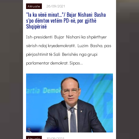
26/09/2021
Aktuale
“Ia ka vënë minat…”/ Bujar Nishani: Basha
s’po dëmton vetëm PD-në, por gjithë
Shqipërinë
Ish-presidenti Bujar Nishani ka shpërthyer
sërish ndaj kryedemokratit, Luzim Basha, pas
përjashtimit të Sali Berishës nga grupi
parlamentar demokrat. Sipas…
10/09/2021
Aktuale