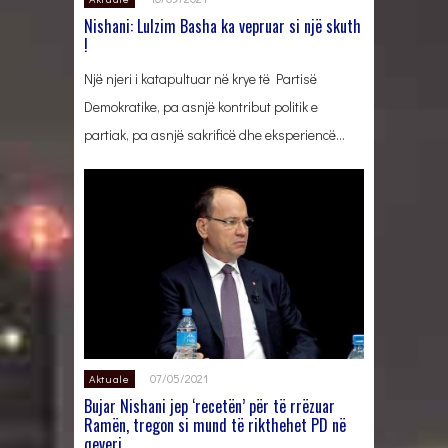
Nishani: Lulzim Basha ka vepruar si një skuth
!
Një njeri i katapultuar në krye të Partisë
Demokratike, pa asnjë kontribut politik e
partiak, pa asnjë sakrificë dhe eksperiencë…
07/05/2021
Aktuale
Bujar Nishani jep ‘recetën’ për të rrëzuar
Ramën, tregon si mund të rikthehet PD në
qeveri