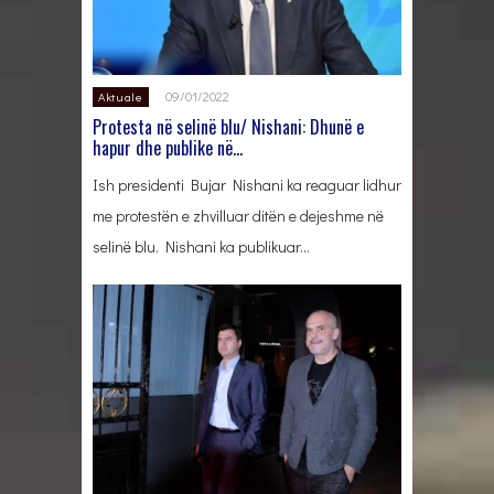
09/01/2022
Aktuale
Protesta në selinë blu/ Nishani: Dhunë e
hapur dhe publike në…
Ish presidenti Bujar Nishani ka reaguar lidhur
me protestën e zhvilluar ditën e dejeshme në
selinë blu. Nishani ka publikuar…