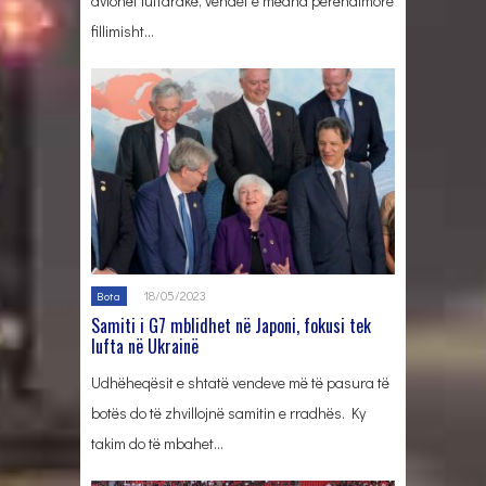
avionët luftarakë, vendet e mëdha perëndimore
fillimisht…
18/05/2023
Bota
Samiti i G7 mblidhet në Japoni, fokusi tek
lufta në Ukrainë
Udhëheqësit e shtatë vendeve më të pasura të
botës do të zhvillojnë samitin e rradhës. Ky
takim do të mbahet…