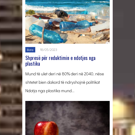
18/05/2023
Bota
Shpresë për reduktimin e ndotjes nga
plastika
Mund të ulet deri në 80% deri në 2040, nëse
shtetet bien dakord të ndryshojnë politikat
Ndotja nga plastika mund…