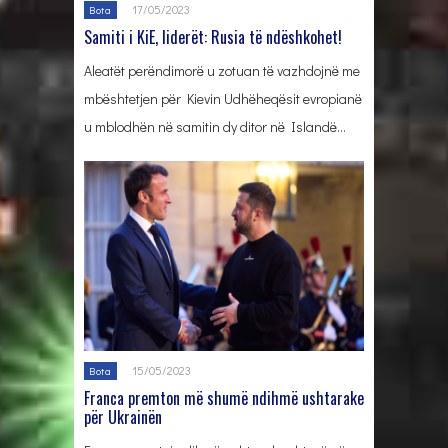
17/05/2023
Bota
Samiti i KiE, liderët: Rusia të ndëshkohet!
Aleatët perëndimorë u zotuan të vazhdojnë me
mbështetjen për Kievin Udhëheqësit evropianë
u mblodhën në samitin dy ditor në Islandë…
15/05/2023
Bota
Franca premton më shumë ndihmë ushtarake
për Ukrainën