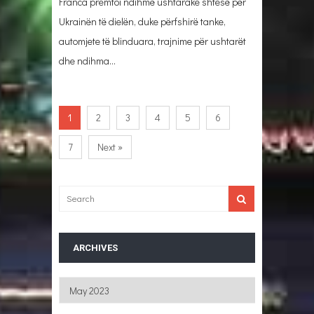
Franca premtoi ndihmë ushtarake shtesë për
Ukrainën të dielën, duke përfshirë tanke,
automjete të blinduara, trajnime për ushtarët
dhe ndihma…
1
2
3
4
5
6
7
Next »
ARCHIVES
Archives