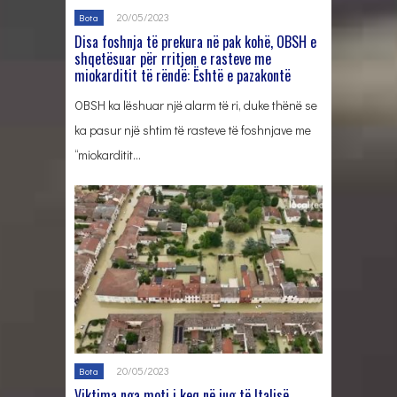
20/05/2023
Bota
Disa foshnja të prekura në pak kohë, OBSH e
shqetësuar për rritjen e rasteve me
miokarditit të rëndë: Është e pazakontë
OBSH ka lëshuar një alarm të ri, duke thënë se
ka pasur një shtim të rasteve të foshnjave me
“miokarditit…
20/05/2023
Bota
Viktima nga moti i keq në jug të Italisë