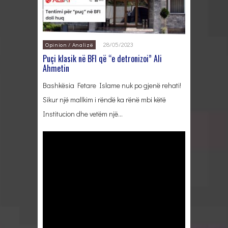
28/05/2023
Opinion / Analizë
Puçi klasik në BFI që “e detronizoi” Ali
Ahmetin
Bashkësia Fetare Islame nuk po gjenë rehati!
Sikur një mallkim i rëndë ka rënë mbi këtë
Institucion dhe vetëm një…