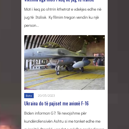
Moti i keq po shtrin kthetrat e vdekjes edhe në
jug të Italisë. Ky filmim tregon vendin ku një
person…
20/05/2023
Bota
Ukraina do të pajiset me avionë F-16
Biden informon G7: Të nevojshme për
kundërofensivën Ashtu si me tanket edhe me