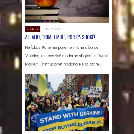
18/05/2023
Kulturë
ALI ALIU, TRIMI I MIRË, POR PA SHOKË!
Në fokus Kohë më parë në Tiranë u botua
“Antologjia e poezisë moderne shqipe” e Rudolf
Markut. Institucionet nacionale shqiptare…