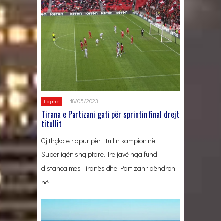
18/05/2023
Lajme
Tirana e Partizani gati për sprintin final drejt
titullit
Gjithçka e hapur për titullin kampion në
Superligën shqiptare. Tre javë nga fundi
distanca mes Tiranës dhe Partizanit qëndron
në…