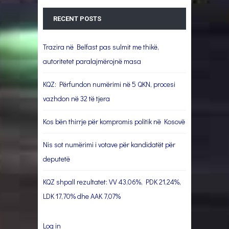
RECENT POSTS
Trazira në Belfast pas sulmit me thikë,
autoritetet paralajmërojnë masa
KQZ: Përfundon numërimi në 5 QKN, procesi
vazhdon në 32 të tjera
Kos bën thirrje për kompromis politik në Kosovë
Nis sot numërimi i votave për kandidatët për
deputetë
KQZ shpall rezultatet: VV 43,06%, PDK 21,24%,
LDK 17,70% dhe AAK 7,07%
Log in