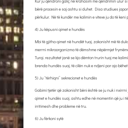
Kur ju qëndroni galiç në krahasim me qëndrimin ulur si
bërë procesin e saj ashtu si duhet. Disa studiues japon
përkulur. Në të kundër me kalimin e viteve ju do të keni
4) Ju këpusni qimet e hundës
Mbi të gjitha qimet në hundët tuaj, zakonisht më të duk
merrni mikroorganizma të dëmshme nëpërmjet frymëmarr
Turqi, rezultatet janë se kjo dëmton trurin tuaj me kalimin
brenda hundës suaj, të cilën nuk e ndjeni por ajo bëh
5) Ju “tërhiqni” sekrecionet e hundës
Gabimi tjetër që zakonisht bëni është se ju nuk i nxirrn
qimet e hundës suaj, ashtu edhe në momentin që ju i tër
irritimesh dhe probleme në tru.
6) Ju fërkoni sytë