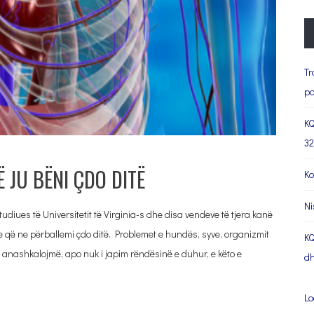
Tr
pa
KQ
32
 JU BËNI ÇDO DITË
Ko
Ni
tudiues të Universitetit të Virginia-s dhe disa vendeve të tjera kanë
 që ne përballemi çdo ditë. Problemet e hundës, syve, organizmit
KQ
 i anashkalojmë, apo nuk i japim rëndësinë e duhur, e këto e
dh
Lo