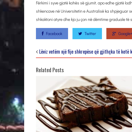
Fërkimi i syve gjatë kohës së gjumit, apo edhe gjatë lodh
shkencave në Universitetin e Australisë ka shpjeguar se 
shkaktoni atyre dhe kjo ju çon në dëmtime graduale të s
Facebook
Twitter
Google
Lëviz vetëm një fije shkrepëse që gjithçka të ketë 
Related Posts