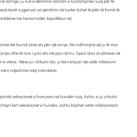
 në karrige, ju nuk e dëmtonin kanalin e fundshpinës suaj për të
ezë kanë sugjeruar se qëndrimi në tualet duhet të jetë në formë të
 probleme me hemorroidet, kapsllëkun etj.
shme tek burrat janë aty për një arsye. Ato ndihmojnë që ju të mos
jes dhe të mos i çoni ato më pas në tru. Sipas disa studimeve në
 e viteve. Nëse ju i shkulni ato, ju keni krijuar një vatër infeksioni
et më e ndjeshme ndaj mikrobeve.
i jashtë sekrecionet e fromuara në hundën tuaj. Ashtu si ju shkulni
hiqni lart sekrecionet e hundës, ashtu krijohet vatër infeksionesh,