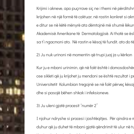
Krijimi i akneve, apo puçrrave siç ne i themi në përditsh
krijohen në një formë të caktuar, në rastin konkret si a
e ditur se në këtë mënyrë ata dëmtojnë më shumë lëkur
Akademisë Amerikane të Dermatologjisë. Ai thotë se është
sa t’i ngacmoni ato. Në rastin e kësaj të fundit, ato d
2) Ju nuk urinoni në momentin që trupi juaj ja u kërkon
Kur ju e mbani urinimin, që në fakt është i domosdoshëm
ose sikleti që ju krijohet ju mendoni se është rezultat i 
Universitetit Kolumbian tregojnë se në fakt përveç kësa
dhe si pasojë bëhen shkak i infeksioneve.
3) Ju uleni gjatë procesit “numër 2”
I njohur ndryshe si procesi i jashtëqitjes. Për qindra e m
duhur që ju duhet të mbani gjatë qëndrimit të ulur në tua