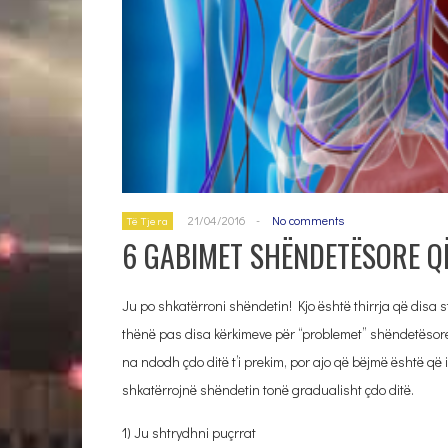
21/04/2016
-
No comments
Të Tjera
6 GABIMET SHËNDETËSORE QË
Ju po shkatërroni shëndetin! Kjo është thirrja që disa s
thënë pas disa kërkimeve për “problemet” shëndetësore
na ndodh çdo ditë t’i prekim, por ajo që bëjmë është që
shkatërrojnë shëndetin tonë gradualisht çdo ditë.
1) Ju shtrydhni puçrrat