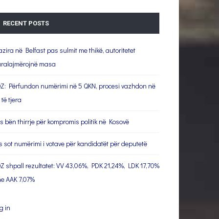
RECENT POSTS
azira në Belfast pas sulmit me thikë, autoritetet
ralajmërojnë masa
Z: Përfundon numërimi në 5 QKN, procesi vazhdon në
 të tjera
s bën thirrje për kompromis politik në Kosovë
s sot numërimi i votave për kandidatët për deputetë
Z shpall rezultatet: VV 43,06%, PDK 21,24%, LDK 17,70%
e AAK 7,07%
g in