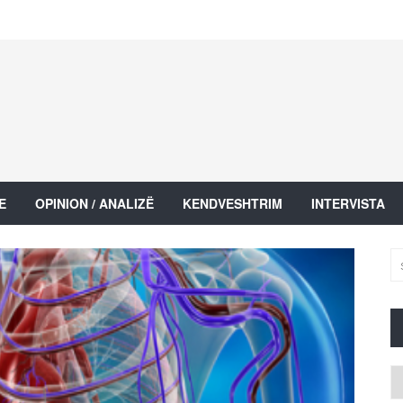
E
OPINION / ANALIZË
KENDVESHTRIM
INTERVISTA
Ar