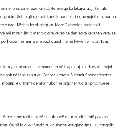
mërinë tonë, janë rezultat i baktereve që ka lëkura juaj. Kur ato
kne, gabimi është që njerëzit kanë tendencë t’i ngacmojnë ato, por pa
ën e tyre. Kështu ka shpjeguar Marc Glashofer, profesor i
 më mirë t’i lini aknet tuaja të veprojnë deri sa të këputen vetë, se
o të përhapen në mënyrë të vazhdueshme në fytyrën e trupin tuaj.
 të kryhet si proces në momentin që trupi juaj e kërkon, dhimbjet
presionit në fshikzën tuaj. Por rezultatet e Sistemit Shëndetësor të
j, mbajtja e urinimit dëmton tubat në organet tuaja riprodhuese
ijëra vjet me radhë njerëzit nuk kanë ditur se cili është pozicioni i
let. Që në fakt ky i fundit nuk duhet të jetë qëndrim ulur, por galiç.