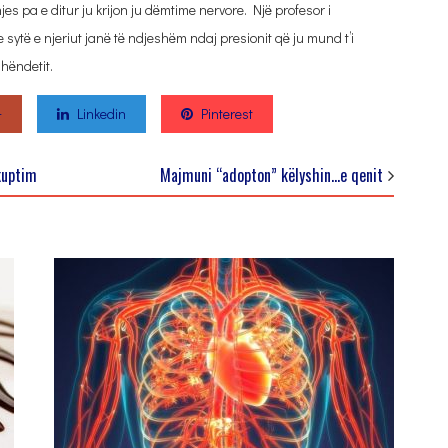
jes pa e ditur ju krijon ju dëmtime nervore. Një profesor i
sytë e njeriut janë të ndjeshëm ndaj presionit që ju mund t’i
hëndetit.
+
Linkedin
Pinterest
kuptim
Majmuni “adopton” këlyshin…e qenit