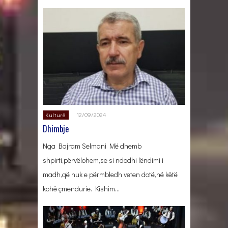
12/09/2024
Kulturë
Dhimbje
Nga Bajram Selmani Më dhemb
shpirti,përvëlohem,se si ndodhi lëndimi i
madh,që nuk e përmbledh veten dotë,në këtë
kohë çmendurie. Kishim…