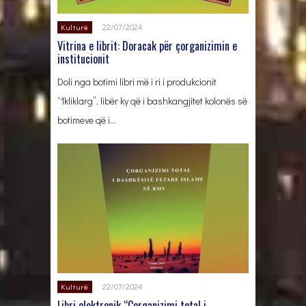
22/07/2024
Kulturë
Vitrina e librit: Doracak për çorganizimin e
institucionit
Doli nga botimi libri më i ri i produkcionit
“1kliklarg”, libër ky që i bashkangjitet kolonës së
botimeve që i…
22/07/2024
Kulturë
Libri elektronik “Çorganizimi total i