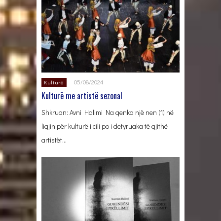
05/08/2024
Kulturë
Kulturë me artistë sezonal
Shkruan: Avni Halimi Na qenka një nen (1) në
ligjin për kulturë i cili po i detyruaka të gjithë
artistët…