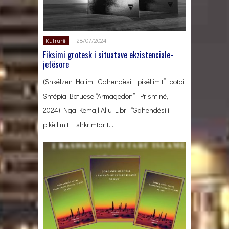
28/07/2024
Kulturë
Fiksimi grotesk i situatave ekzistenciale-
jetësore
(Shkëlzen Halimi “Gdhendësi i pikëllimit”, botoi
Shtëpia Botuese “Armagedon”, Prishtinë,
2024) Nga Kemajl Aliu Libri “Gdhendësi i
pikëllimit” i shkrimtarit…