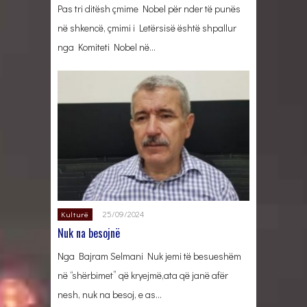
Pas tri ditësh çmime Nobel për nder të punës
në shkencë, çmimi i Letërsisë është shpallur
nga Komiteti Nobel në…
25/09/2024
Kulturë
Nuk na besojnë
Nga Bajram Selmani Nuk jemi të besueshëm
në “shërbimet” që kryejmë,ata që janë afër
nesh, nuk na besoj, e as…