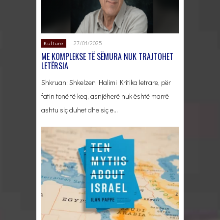
27/01/2025
Kulturë
ME KOMPLEKSE TË SËMURA NUK TRAJTOHET
LETËRSIA
Shkruan: Shkelzen Halimi Kritika letrare, për
fatin tonë të keq, asnjëherë nuk është marrë
ashtu siç duhet dhe siç e…