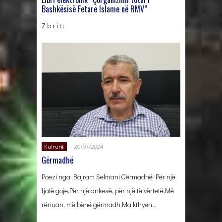
Bashkësisë Fetare Islame në RMV”
Z b r i t :
20/07/2024
Kulturë
Gërmadhë
Poezi nga Bajram Selmani Gërmadhë Për një
fjalë goje,Për një ankesë, për një të vërtetë,Më
rënuan, më bënë gërmadh,Ma kthyen…