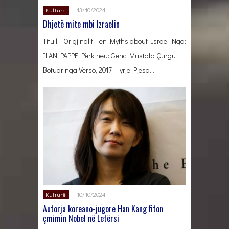
13/10/2024
Kulturë
Dhjetë mite mbi Izraelin
Titulli i Origjinalit: Ten Myths about Israel Nga:
ILAN PAPPE Përktheu: Genc Mustafa Çurgu
Botuar nga Verso, 2017 Hyrje Pjesa…
10/10/2024
Kulturë
Autorja koreano-jugore Han Kang fiton
çmimin Nobel në Letërsi