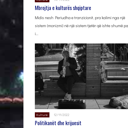
Mbrojtja e kulturës shqiptare
Midis nesh Periudha e tranzicionit, pra kalimi nga një
sistem (monizmi) në një sistem tjetër që ishte shumë p
i…
12/11/2022
Kulturë
Politikanët dhe krijuesit