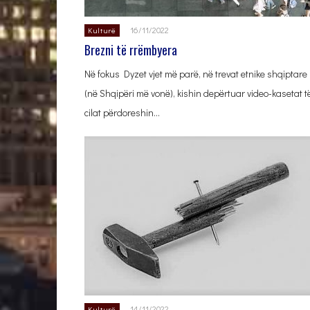
16/11/2022
Kulturë
Brezni të rrëmbyera
Në fokus Dyzet vjet më parë, në trevat etnike shqiptare
(në Shqipëri më vonë), kishin depërtuar video-kasetat t
cilat përdoreshin…
14/11/2022
Kulturë