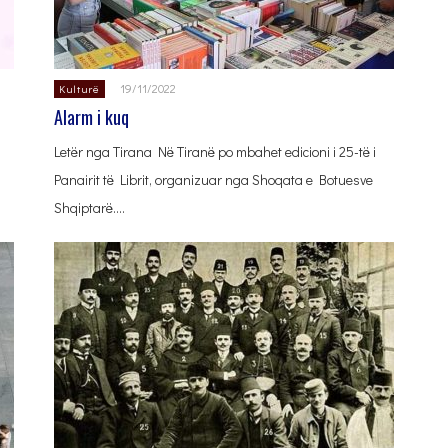
19/11/2022
Kulturë
Alarm i kuq
Letër nga Tirana Në Tiranë po mbahet edicioni i 25-të i
Panairit të Librit, organizuar nga Shoqata e Botuesve
Shqiptarë….