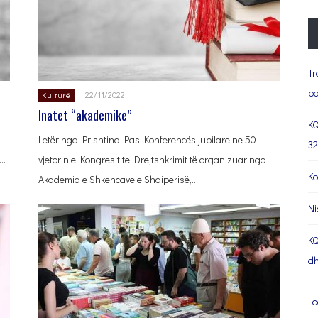
Tr
pa
22/11/2022
Kulturë
Inatet “akademike”
KQ
Letër nga Prishtina Pas Konferencës jubilare në 50-
32
ë…
vjetorin e Kongresit të Drejtshkrimit të organizuar nga
Ko
Akademia e Shkencave e Shqipërisë,…
Ni
KQ
dh
Lo