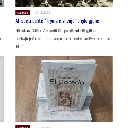
16/11/2022
Kulturë
Alfabeti është “fryma e shenjë” e çdo gjuhe
Në fokus Ditët e Alfabetit Shqip që, mbi të gjitha,
ë
përkujtojnë ditët më të veçanta të intelektualëve të kombit,
14-22…
12/11/2022
Kulturë