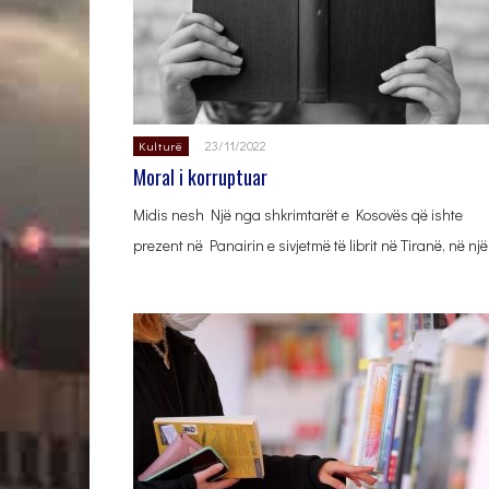
23/11/2022
Kulturë
Moral i korruptuar
Midis nesh Një nga shkrimtarët e Kosovës që ishte
prezent në Panairin e sivjetmë të librit në Tiranë, në nj