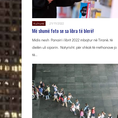
21/11/2022
Kulturë
Më shumë foto se sa libra të blerë!
Midis nesh Panairi i librit 2022 mbajtur në Tiranë, të
dielën uli siparin. Natyrisht, për shkak të rrethanave jo
të…