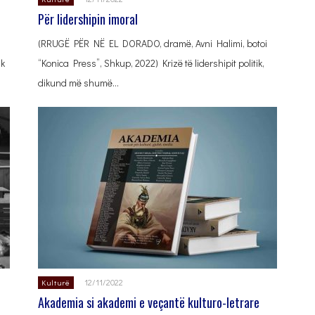
Për lidershipin imoral
(RRUGË PËR NË EL DORADO, dramë, Avni Halimi, botoi
ak
“Konica Press”, Shkup, 2022) Krizë të lidershipit politik,
dikund më shumë…
12/11/2022
Kulturë
Akademia si akademi e veçantë kulturo-letrare