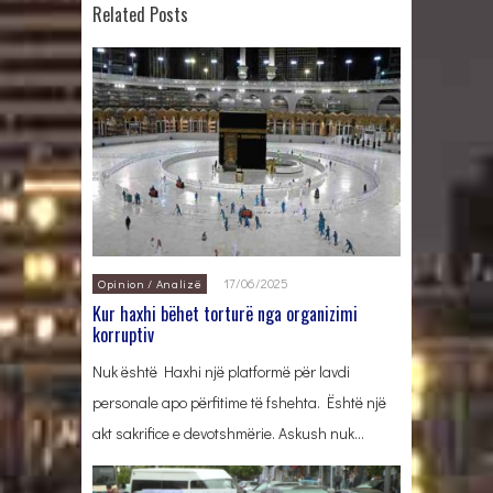
Related Posts
17/06/2025
Opinion / Analizë
Kur haxhi bëhet torturë nga organizimi
korruptiv
Nuk është Haxhi një platformë për lavdi
personale apo përfitime të fshehta. Është një
akt sakrifice e devotshmërie. Askush nuk…