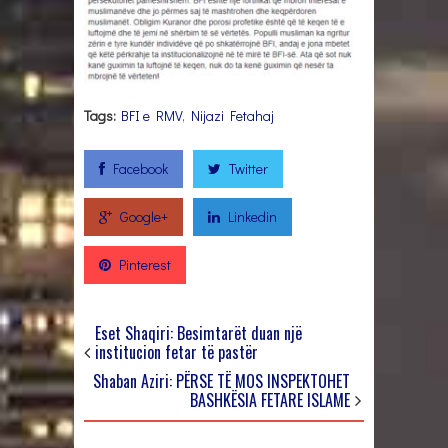
Tags:
BFI e RMV
,
Nijazi Fetahaj
Facebook
Twitter
Google+
Linkedin
Pinterest
Eset Shaqiri: Besimtarët duan një
institucion fetar të pastër
Shaban Aziri: PËRSE TË MOS INSPEKTOHET
BASHKËSIA FETARE ISLAME