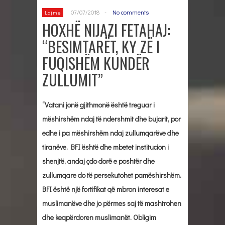
07/07/2018
-
No comments
Lajme
HOXHË NIJAZI FETAHAJ:
“BESIMTARËT, KY ZË I
FUQISHËM KUNDËR
ZULLUMIT”
“Vatani jonë gjithmonë është treguar i
mëshirshëm ndaj të ndershmit dhe bujarit, por
edhe i pa mëshirshëm ndaj zullumqarëve dhe
tiranëve. BFI është dhe mbetet institucion i
shenjtë, andaj çdo dorë e poshtër dhe
zullumqare do të persekutohet pamëshirshëm.
BFI është një fortifikat që mbron interesat e
muslimanëve dhe jo përmes saj të mashtrohen
dhe keqpërdoren muslimanët. Obligim