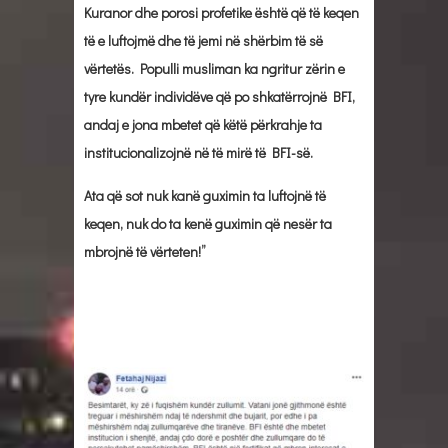
Kuranor dhe porosi profetike është që të keqen
të e luftojmë dhe të jemi në shërbim të së
vërtetës. Populli musliman ka ngritur zërin e
tyre kundër individëve që po shkatërrojnë BFI,
andaj e jona mbetet që këtë përkrahje ta
institucionalizojnë në të mirë të BFI-së.
Ata që sot nuk kanë guximin ta luftojnë të
keqen, nuk do ta kenë guximin që nesër ta
mbrojnë të vërteten!”