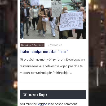
27/05/2025
Opinion / Analizë
Teatër familjar me dekor “fetar”
Të presësh në mënyrë “zyrtare” një delegacion
të nxënëseve ku shefe është vajza jote dhe të
mbash komunikatë për “mirënjohje”…
Leave a Reply
You must be
logged in
to post a comment.