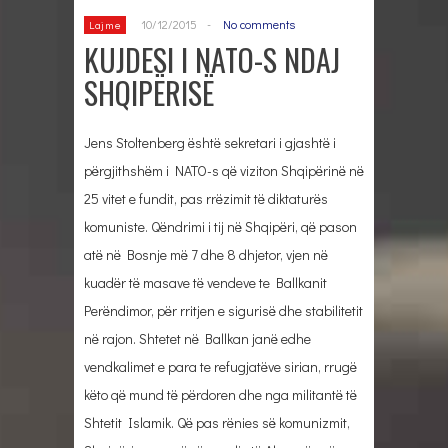
10/12/2015
-
No comments
Lajme
KUJDESI I NATO-S NDAJ
SHQIPËRISË
Jens Stoltenberg është sekretari i gjashtë i
përgjithshëm i NATO-s që viziton Shqipërinë në
25 vitet e fundit, pas rrëzimit të diktaturës
komuniste. Qëndrimi i tij në Shqipëri, që pason
atë në Bosnje më 7 dhe 8 dhjetor, vjen në
kuadër të masave të vendeve te Ballkanit
Perëndimor, për rritjen e sigurisë dhe stabilitetit
në rajon. Shtetet në Ballkan janë edhe
vendkalimet e para te refugjatëve sirian, rrugë
këto që mund të përdoren dhe nga militantë të
Shtetit Islamik. Që pas rënies së komunizmit,