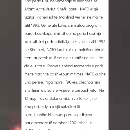
Shqipëria u vu në vëmendje të Aleancës së
Atlantikut të Veriut. Shefi i parë i NATO-s që
vizitoi Tiranën ishte Manfred Verner në maj të
vitit 1993. Që në atë kohë, u miratua programi i
parë i bashkëpunimit dhe Shqipëria hapi një
kapitull të ri partneriteti.Gjate krizës së vitit 1997
në Shqipëri, NATO luajti një rol thelbësor për të
frenuar përshkallëzimin e situatës në një lufte
civile.Lufta e Kosovës shënoi momentin e parë
më të madh të bashkëpunimit mes NATO-s dhe
Shqipërisë. Nga marsi i ’98-ës, aleanca nisi
zhvillimin e disa stërvitjeve te përbashkëta. Në
12 maj, Havier Solana mban vizitën e tij në
Shqipëri, e dyta e një sekretari të
përgjithshëm.Një muaj para zgjedhjeve
parlamentare të qershorit 2001, shefi i ri i