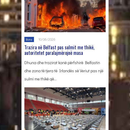
10/06/2026
Bota
Trazira në Belfast pas sulmit me thikë,
autoritetet paralajmërojnë masa
Dhuna dhe trazirat kanë përfshirë Belfastin
dhe zona të tjera të Irlandës së Veriut pas një
sulmi me thikë që…