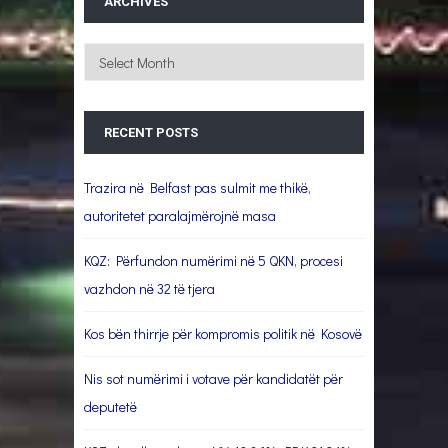
ARCHIVES
Archives
RECENT POSTS
Trazira në Belfast pas sulmit me thikë,
autoritetet paralajmërojnë masa
KQZ: Përfundon numërimi në 5 QKN, procesi
vazhdon në 32 të tjera
Kos bën thirrje për kompromis politik në Kosovë
Nis sot numërimi i votave për kandidatët për
deputetë