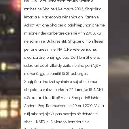
NATO-s Lord Robertson, zhvilloi vizitën e
radhës në Shqipëri.Në maj të 2003, Shqipëria,
Kroacia e Maqedonia nënshkruan Kartën e
Adriatikut, dhe Shqipëria bashkëpunon dhe me
misione ndërkombëtare deri në vitin 2008, kur
në samitin e Bukureshtit, Shqipëria mori ftesën
për anëtarësim në NATO.Në këtë periudhë,
aleanca drejtohej nga Jap De Hom Shefere,
sekretari që zhvilloi dy vizita në Shqipëri.Një vit
me vonë, gjatë samitit të Strasburgut,
Shqipëria finalizoi synimin e saj dhe flamuri
shqiptar u valëvit përkrah 27 flamujve të NATO-
s.Sekretari i fundit që vizitoi Shqipërinë ishte
Anders Fog Rasmuesen ne 29 prill 2010. Vizita
e tij mbahej një vit pas marrjes së detyrës si
shefi i NATO-s. Ai vlerësoi kontributin e