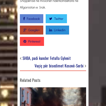
Shqipërisë ne misionet ndërkombëtare ne
Afganistan e Irak.
Facebook
Twitter
Google+
Linkedin
Pinterest
SHBA, padi kunder Fetulla Gylenit
Vuçiç për bisedimet Kosovë-Serbi
Related Posts