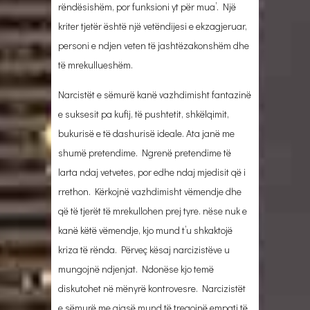
rëndësishëm, por funksioni yt për mua’. Një
kriter tjetër është një vetëndijesi e ekzagjeruar,
personi e ndjen veten të jashtëzakonshëm dhe
të mrekullueshëm.
Narcistët e sëmurë kanë vazhdimisht fantazinë
e suksesit pa kufij, të pushtetit, shkëlqimit,
bukurisë e të dashurisë ideale. Ata janë me
shumë pretendime. Ngrenë pretendime të
larta ndaj vetvetes, por edhe ndaj mjedisit që i
rrethon. Kërkojnë vazhdimisht vëmendje dhe
që të tjerët të mrekullohen prej tyre. nëse nuk e
kanë këtë vëmendje, kjo mund t’u shkaktojë
kriza të rënda. Përveç kësaj narcizistëve u
mungojnë ndjenjat. Ndonëse kjo temë
diskutohet në mënyrë kontrovesre. Narcizistët
e sëmurë me gjasë mund të tregojnë empati të