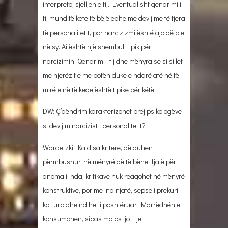
interpretoj sjelljen e tij. Eventualisht qendrimi i
tij mund të ketë të bëjë edhe me devijime të tjera
të personalitetit, por narcizizmi është ajo që bie
në sy. Ai është një shembull tipik për
narcizimin. Qendrimi i tij dhe mënyra se si sillet
me njerëzit e me botën duke e ndarë atë në të
mirë e në të keqe është tipike për këtë.
DW: Ç’qëndrim karakterizohet prej psikologëve
si devijim narcizist i personalitetit?
Wardetzki: Ka disa kritere, që duhen
përmbushur, në mënyrë që të bëhet fjalë për
anomali: ndaj kritikave nuk reagohet në mënyrë
konstruktive, por me indinjatë, sepse i prekuri
ka turp dhe ndihet i poshtëruar. Marrëdhëniet
konsumohen, sipas motos ‘jo ti je i