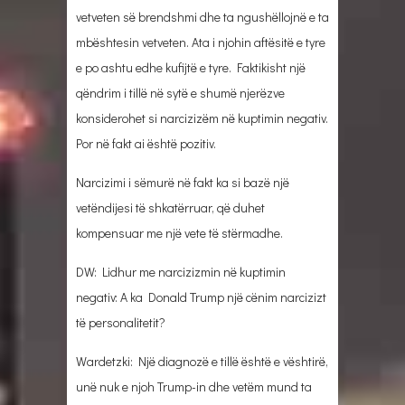
vetveten së brendshmi dhe ta ngushëllojnë e ta
mbështesin vetveten. Ata i njohin aftësitë e tyre
e po ashtu edhe kufijtë e tyre. Faktikisht një
qëndrim i tillë në sytë e shumë njerëzve
konsiderohet si narcizizëm në kuptimin negativ.
Por në fakt ai është pozitiv.
Narcizimi i sëmurë në fakt ka si bazë një
vetëndijesi të shkatërruar, që duhet
kompensuar me një vete të stërmadhe.
DW: Lidhur me narcizizmin në kuptimin
negativ: A ka Donald Trump një cënim narcizizt
të personalitetit?
Wardetzki: Një diagnozë e tillë është e vështirë,
unë nuk e njoh Trump-in dhe vetëm mund ta