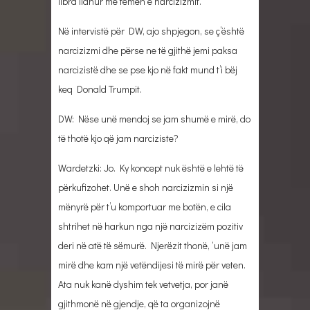
libra lidhur me temën e narcizizmit.
Në intervistë për DW, ajo shpjegon, se ç’është
narcizizmi dhe përse ne të gjithë jemi paksa
narcizistë dhe se pse kjo në fakt mund t’i bëj
keq Donald Trumpit.
DW: Nëse unë mendoj se jam shumë e mirë, do
të thotë kjo që jam narciziste?
Wardetzki: Jo. Ky koncept nuk është e lehtë të
përkufizohet. Unë e shoh narcizizmin si një
mënyrë për t’u komportuar me botën, e cila
shtrihet në harkun nga një narcizizëm pozitiv
deri në atë të sëmurë. Njerëzit thonë, ‘unë jam
mirë dhe kam një vetëndijesi të mirë për veten.
Ata nuk kanë dyshim tek vetvetja, por janë
gjithmonë në gjendje, që ta organizojnë