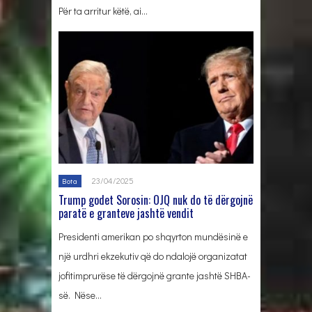
Për ta arritur këtë, ai…
23/04/2025
Bota
Trump godet Sorosin: OJQ nuk do të dërgojnë
paratë e granteve jashtë vendit
Presidenti amerikan po shqyrton mundësinë e
një urdhri ekzekutiv që do ndalojë organizatat
jofitimprurëse të dërgojnë grante jashtë SHBA-
së. Nëse…