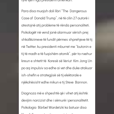
Para disa muajsh doli libri “The Dangerous
Case of Donald Trump”, në të cilin 27 autorë i
atestojnë atij probleme të rënda personaliteti.
Psikologët në vend janë alarmuar sërish prej
shkallëzimeve të fundit përmes shprehjeve të tij
në Twitter, ku presidenti mburret me “butonin e
tij të madh e të fuqishëm atomik”, për ta nxehur
kreun e shtetit të Koresë së Veriut Kim Jong Un
po aq impulsiv sa edhe ai vet dhe duke atakuar
ish-shefin e strategjisë së tij elektorale e
njëkohësisht edhe mikun e tij Steve Bannon.
Diagnoza më e shpeshtë që i vihet atij është:
devijim narcizist dhe i sëmurë i personalitetit.
Psikologia Bärbel Wardetzki ka botuar disa