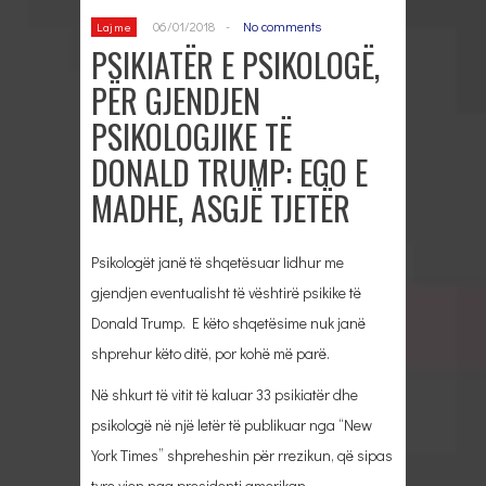
06/01/2018
-
No comments
Lajme
PSIKIATËR E PSIKOLOGË,
PËR GJENDJEN
PSIKOLOGJIKE TË
DONALD TRUMP: EGO E
MADHE, ASGJË TJETËR
Psikologët janë të shqetësuar lidhur me
gjendjen eventualisht të vështirë psikike të
Donald Trump. E këto shqetësime nuk janë
shprehur këto ditë, por kohë më parë.
Në shkurt të vitit të kaluar 33 psikiatër dhe
psikologë në një letër të publikuar nga “New
York Times” shpreheshin për rrezikun, që sipas
tyre vjen nga presidenti amerikan.