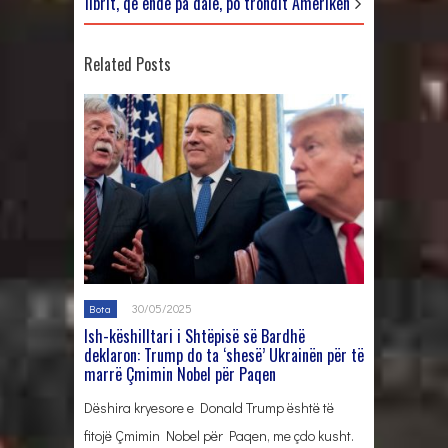
librit, që ende pa dalë, po trondit Amerikën
Related Posts
30/05/2025
Bota
Ish-këshilltari i Shtëpisë së Bardhë
deklaron: Trump do ta ‘shesë’ Ukrainën për të
marrë Çmimin Nobel për Paqen
Dëshira kryesore e Donald Trump është të
fitojë Çmimin Nobel për Paqen, me çdo kusht.