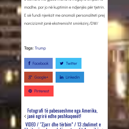
madhe, por jo në kuptimin e ndjenjës për tjetrin.
E së fundi njerëzit me anomali personaliteti prej
narcizizmit janë ekstremisht smirëzinj./DW/
Tags:
Trump
Facebook
Twitter
Google+
Linkedin
Pinterest
Fotografi të pabesueshme nga Amerika,
janë ngrirë edhe peshkaqenët!
VIDEO / “Zjarr dhe tërbim” / 13 zbulimet e