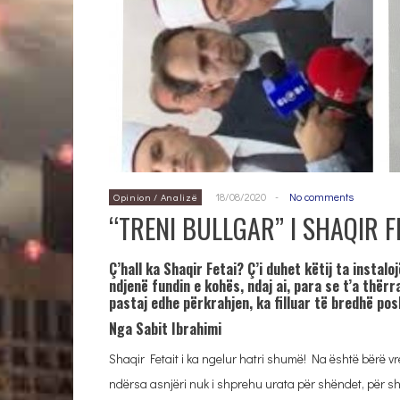
18/08/2020
-
No comments
Opinion / Analizë
“TRENI BULLGAR” I SHAQIR F
Ç’hall ka Shaqir Fetai? Ç’i duhet këtij ta instalo
ndjenë fundin e kohës, ndaj ai, para se t’a thërr
pastaj edhe përkrahjen, ka filluar të bredhë posh
Nga Sabit Ibrahimi
Shaqir Fetait i ka ngelur hatri shumë! Na është bërë vre
ndërsa asnjëri nuk i shprehu urata për shëndet, për sh