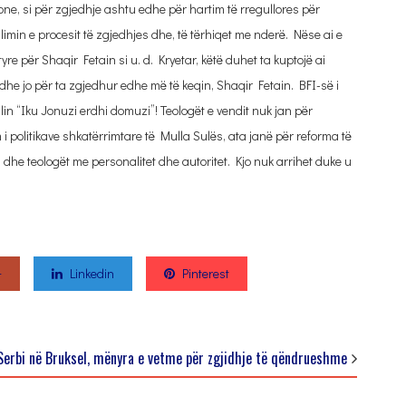
one, si për zgjedhje ashtu edhe për hartim të rregullores për
illimin e procesit të zgjedhjes dhe, të tërhiqet me nderë. Nëse ai e
re për Shaqir Fetain si u. d. Kryetar, këtë duhet ta kuptojë ai
dhe jo për ta zgjedhur edhe më të keqin, Shaqir Fetain. BFI-së i
lin “Iku Jonuzi erdhi domuzi”! Teologët e vendit nuk jan për
m i politikave shkatërrimtare të Mulla Sulës, ata janë për reforma të
m dhe teologët me personalitet dhe autoritet. Kjo nuk arrihet duke u
+
Linkedin
Pinterest
Serbi në Bruksel, mënyra e vetme për zgjidhje të qëndrueshme