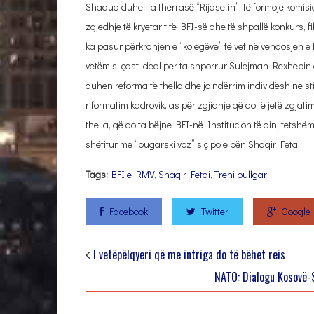
Shaqua duhet ta thërrasë “Rijasetin”, të formojë komisi
zgjedhje të kryetarit të BFI-së dhe të shpallë konkurs, f
ka pasur përkrahjen e “kolegëve” të vet në vendosjen e ty
vetëm si çast ideal për ta shporrur Sulejman Rexhepin 
duhen reforma të thella dhe jo ndërrim individësh në sti
riformatim kadrovik, as për zgjidhje që do të jetë zgjati
thella, që do ta bëjne BFI-në Institucion të dinjitetshë
shëtitur me “bugarski voz” siç po e bën Shaqir Fetai.
Tags:
BFI e RMV
,
Shaqir Fetai
,
Treni bullgar
Facebook
Twitter
Google
I vetëpëlqyeri që me intriga do të bëhet reis
NATO: Dialogu Kosovë-