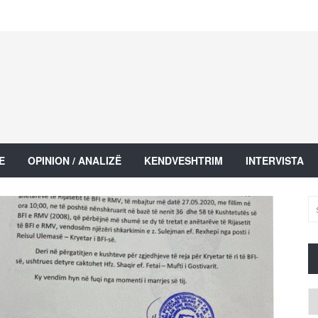
E
OPINION / ANALIZË
KENDVESHTRIM
INTERVISTA
Ar