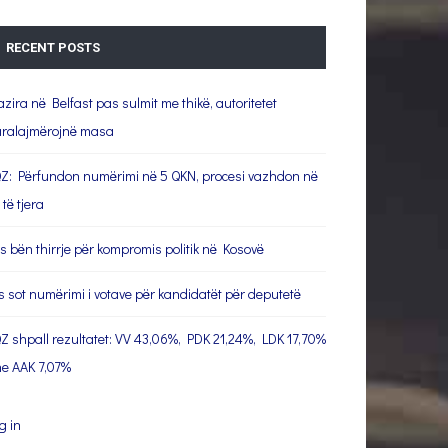
RECENT POSTS
azira në Belfast pas sulmit me thikë, autoritetet
ralajmërojnë masa
Z: Përfundon numërimi në 5 QKN, procesi vazhdon në
 të tjera
s bën thirrje për kompromis politik në Kosovë
s sot numërimi i votave për kandidatët për deputetë
Z shpall rezultatet: VV 43,06%, PDK 21,24%, LDK 17,70%
e AAK 7,07%
g in