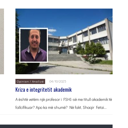
04/10/2025
Opinion / Analizë
Kriza e integritetit akademik
A është vetëm një profesor i FSHI-së me titull akademik të
fallcifikuar? Apo ka më shumë? Në fakt, Shaqir Fetai…