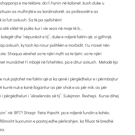
hqiponja e me tekbire, do t’i hynin në kabinet, kush duke u
ituan as muftinjtë e as kordinatorët, as profesorët e as
 ia futi askush. Sa të pa sjellshëm!
atë siklet të pulës kur i vie veza në maje të b…
kolegët dhe “nëpunësit e tij”, duke e ndjerë faktin që, si gjithnjë,
ap askush, ky tash ka nisur politikën e morbidit, t’iu rraset nën
ste. Shaqua vërehet sa te njëri myfti sa te tjetri, sa te njëri
kimet mundohet t’i mbajë në fshehtësi, pa e ditur askush. Metodë kjo
e nuk pajtohet me faktin që ai ka qenë i përgëdhelur e i përmbajtur
 kurrë nuk e kanë llogaritur as për shok e as për mik, as për
 si i përgëdheluri i “ekselencës së tij”, Sulejman Rexhepi. Kurse dihej
ozin” në BFI?! Shaqir Fetai thjesht, po e ndjenë fundin e kohës,
 fillimisht kuorumin e pastaj edhe përkrahjen, ka filluar të bredhë
za.