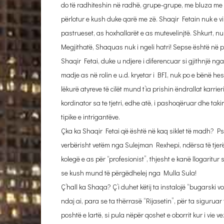
do të radhiteshin në radhë, grupe-grupe, me bluza me s
përlotur e kush duke qarë me zë. Shaqir Fetain nuk e viz
pastrueset, as hoxhallarët e as mutevelinjtë. Shkurt, nuk
Megjithatë, Shaquas nuk i ngeli hatri! Sepse është në po 
Shaqir Fetai, duke u ndjere i diferencuar si gjithnjë nga 
madje as në rolin e u.d. kryetar i BFI, nuk po e bënë hes
lëkurë atyreve të cilët mund t’ia prishin ëndrallat karrieri
kordinator sa te tjetri, edhe atë, i pashoqëruar dhe ta
tipike e intrigantëve.
Çka ka Shaqir Fetai që është në kaq siklet të madh? Ps
verbërisht vetëm nga Sulejman Rexhepi, ndërsa të tjerët
kolegë e as për “profesionist”, thjesht e kanë llogaritur
se kush mund të përgëdhelej nga Mulla Sula!
Ç’hall ka Shaqa? Ç’i duhet këtij ta instalojë “bugarski v
ndaj ai, para se ta thërrasë “Rijasetin”, për ta siguruar
poshtë e lartë, si pula nëpër qoshet e oborrit kur i vie ve