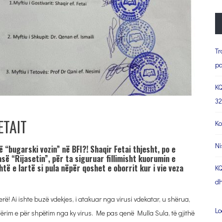
Tr
pa
KQ
32
ETAIT
Ko
Ni
jë “bugarski vozin” në BFI?! Shaqir Fetai thjesht, po e
asë “Rijasetin”, për ta siguruar fillimisht kuorumin e
të e lartë si pula nëpër qoshet e oborrit kur i vie veza
KQ
dh
rë! Ai ishte buzë vdekjes, i atakuar nga virusi vdekatar, u shërua,
Lo
ërim e për shpëtim nga ky virus. Me pas qenë Mulla Sula, të gjithë