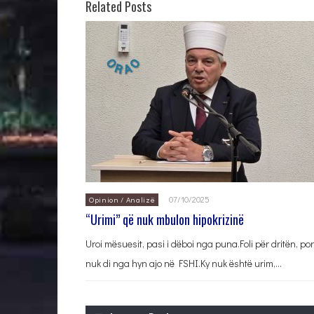
Related Posts
07/10/2025
Opinion / Analizë
“Urimi” që nuk mbulon hipokrizinë
Uroi mësuesit, pasi i dëboi nga puna.Foli për dritën, por
nuk di nga hyn ajo në FSHI.Ky nuk është urim,…