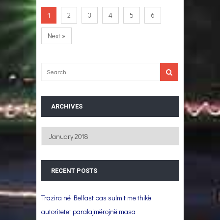
1
2
3
4
5
6
Next »
ARCHIVES
Archives
RECENT POSTS
Trazira në Belfast pas sulmit me thikë,
autoritetet paralajmërojnë masa