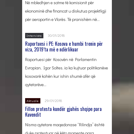
Në mbledhjen e sotme të komisionit për
ekonominë dhe financat u diskutua projektligji
për aeroportin e Vlorës. Të pranishëm në…
30/01/2018
Intervista
Raportuesi i PE: Kosova e humbi trenin për
viza, 2019’ta më e ndërlikuar
Raportuesi për Kosovën në Parlamentin
Evropian, Igor Soltes, ia ka kujtuar politikanëve
kosovarë kohën kur ishin shumë afër që
qytetarëve…
29/01/2018
Aktuale
Fillon protesta kundër gjuhës shqipe para
Kuvendit
Nisma qytetare maqedonase “Rilindja” është
duke protestuar në këto momente para