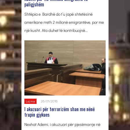
paligjshëm
Shtëpia e Bardhë do t’u japë shtetësinë
amerikane rreth 2 milionë emigrantëve, por me
një kusht. Ata duhet të kontribuojnë…
26/01/2018
Lajme
I akuzuari për terrorizëm shan me nënë
trupin gjykues
Nexhat Ademi, i akuzuari për pjesëmarrje në