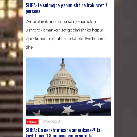
SHBA-të sulmojnë gabimisht në Irak, vret 7
persona
Zyrtarët irakianë thonë se një aeroplan
ushtarak amerikan sot gabimisht ka hapur
zjarr kundër një tubimi të luftëtarëve fisnorë
dhe…
27/01/2018
Lajme
SHBA: Do nënshtetësinë amerikane?! Ja
kushti për 1.8 milionë emigrantë të