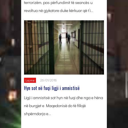
terrorizëm, pas përfundimit të seancës u
revoltua në gjykatore duke kërkuar që t’i…
26/01/2018
Lajme
Hyn sot në fuqi ligji i amnistisë
Ligji i amnistisë sot hyn në fuqi dhe nga e hëna
në burgjet e Maqedonisë do të fillojë
shpërndarja e…