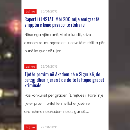
28/01/2018
Lajme
Raporti i INSTAT: Mbi 200 mijë emigrantë
shqiptarë kanë pasaportë italiane
Nëse nga njëra anë, vitet e fundit, kriza
ekonomike, mungesa e flukseve të mirëfillta për
punë ka çuar në uljen…
28/01/2018
Lajme
Tjetër provim në Akademinë e Sigurisë, do
përzgjidhen njerëzit që do të luftojnë grupet
kriminale
Pas konkursit për gradën “Drejtues i Parë” një
tjetër provim pritet të zhvillohet javën e
ardhshme në akademinë e sigurisë….
27/01/2018
Lajme